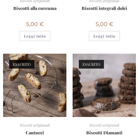
Biscotti artigianali
Biscotti artigianali
Biscotti alla curcuma
Biscotti integrali dolci
5,00
€
5,00
€
Leggi tutto
Leggi tutto
ESAURITO
ESAURITO
Biscotti artigianali
Biscotti artigianali
Cantucci
Biscotti Diamanti