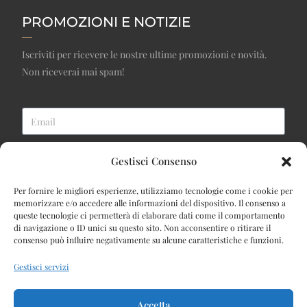
PROMOZIONI E NOTIZIE
Iscriviti per ricevere le nostre ultime promozioni e novità.
Non riceverai mai spam!
ISCRIVITI ALLA NEWSLETTER
Gestisci Consenso
INFORMAZIONI
Per fornire le migliori esperienze, utilizziamo tecnologie come i cookie per
memorizzare e/o accedere alle informazioni del dispositivo. Il consenso a
queste tecnologie ci permetterà di elaborare dati come il comportamento
CONTATTI
di navigazione o ID unici su questo sito. Non acconsentire o ritirare il
consenso può influire negativamente su alcune caratteristiche e funzioni.
CHI SIAMO
Gestisci servizi
TEMPI E SPESE DI SPEDIZIONE
CONDIZIONI GENERALI DI VENDITA
Accetta