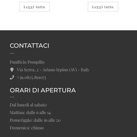
Leggi tutto
Leggi tutto
CONTATTACI
Panificio Pompilio
Via Serra, 2 - Ariano Irpino (AV) - Italy
+39.0825.891075
ORARI DI APERTURA
Dal lunedì al sabato
Mattina: dalle 6 alle 14
Pomeriggio: dalle 16 alle 20
Domenica: chiuso