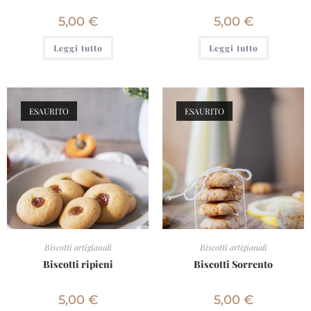
5,00
€
5,00
€
Leggi tutto
Leggi tutto
ESAURITO
ESAURITO
Biscotti artigianali
Biscotti artigianali
Biscotti ripieni
Biscotti Sorrento
5,00
€
5,00
€