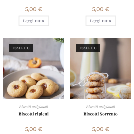
5,00
€
5,00
€
Leggi tutto
Leggi tutto
ESAURITO
ESAURITO
Biscotti artigianali
Biscotti artigianali
Biscotti ripieni
Biscotti Sorrento
5,00
€
5,00
€