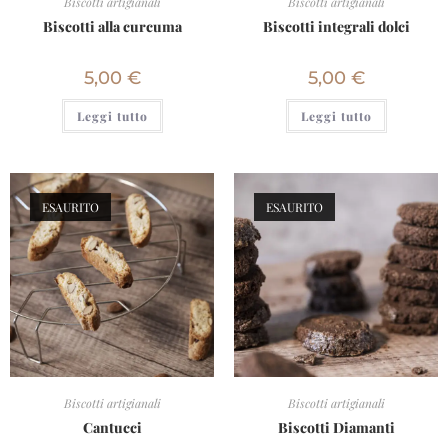
Biscotti artigianali
Biscotti artigianali
Biscotti alla curcuma
Biscotti integrali dolci
5,00
€
5,00
€
Leggi tutto
Leggi tutto
ESAURITO
ESAURITO
Biscotti artigianali
Biscotti artigianali
Cantucci
Biscotti Diamanti