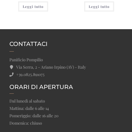
Leggi tutto
Leggi tutto
CONTATTACI
Panificio Pompilio
Via Serra, 2 - Ariano Irpino (AV) - Italy
+39.0825.891075
ORARI DI APERTURA
Dal lunedì al sabato
Mattina: dalle 6 alle 14
Pomeriggio: dalle 16 alle 20
Domenica: chiuso