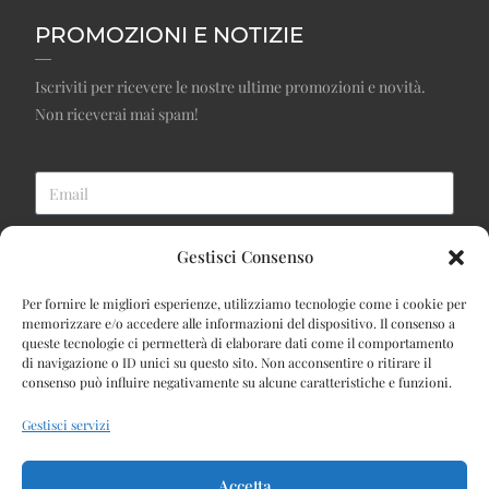
PROMOZIONI E NOTIZIE
Iscriviti per ricevere le nostre ultime promozioni e novità.
Non riceverai mai spam!
ISCRIVITI ALLA NEWSLETTER
Gestisci Consenso
INFORMAZIONI
Per fornire le migliori esperienze, utilizziamo tecnologie come i cookie per
memorizzare e/o accedere alle informazioni del dispositivo. Il consenso a
queste tecnologie ci permetterà di elaborare dati come il comportamento
CONTATTI
di navigazione o ID unici su questo sito. Non acconsentire o ritirare il
consenso può influire negativamente su alcune caratteristiche e funzioni.
CHI SIAMO
Gestisci servizi
TEMPI E SPESE DI SPEDIZIONE
CONDIZIONI GENERALI DI VENDITA
Accetta